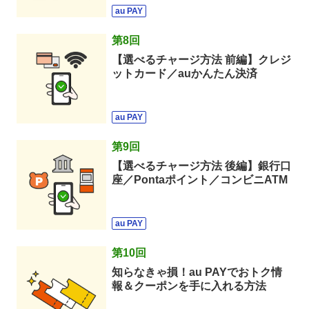
au PAY
第
8
回
【選べるチャージ方法 前編】クレジ
ットカード／auかんたん決済
au PAY
第
9
回
【選べるチャージ方法 後編】銀行口
座／Pontaポイント／コンビニATM
au PAY
第
10
回
知らなきゃ損！au PAYでおトク情
報＆クーポンを手に入れる方法