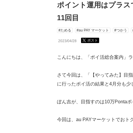
ポイント運用はプラスで
11回目
#ためる
#au PAY マーケット
#つかう
ポスト
2023/04/28
こんにちは、「ポイ活総合案内」ラ
さて今回は、「【やってみた】目指せ
に行ったポイ活の結果と4月分も少
ぽん吉が、目指すのは10万Pont
今回は、au PAYマーケットで