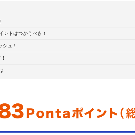
額
taポイントはつかうべき！
ッシュ！
T！
は