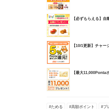
【必ずもらえる】自動
【10/1更新】チャ
【最大11,000Po
#ためる
#高額ポイント
#プ