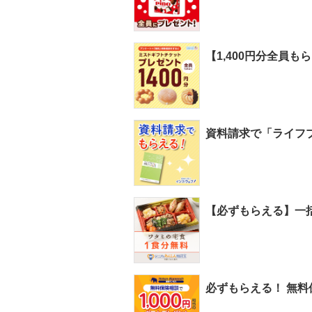
【1,400円分全員
資料請求で「ライフプ
【必ずもらえる】一
必ずもらえる！ 無料