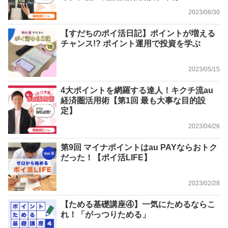
2023/06/30
【すだちのポイ活日記】ポイントが増える
チャンス!? ポイント運用で投資を学ぶ
2023/05/15
4大ポイントを網羅する達人！キクチ流au
経済圏活用術【第1回 最も大事な目的設
定】
2023/04/26
第9回 マイナポイントはau PAYならおトク
だった！【ポイ活LIFE】
2023/02/28
【ためる基礎講座④】一気にためるならこ
れ！「がっつりためる」