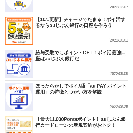
2022/12/07
【10/1更新】チャージでたまる！ポイ活す
るならauじぶん銀行の口座を作ろう
2022/10/01
給与受取でもポイントGET！ポイ活最強口
座はauじぶん銀行だ
2022/09/09
ほったらかしでポイ活⁉︎「au PAY ポイント
運⽤」の特徴とつかい方を解説
2022/08/25
【最大11,000Pontaポイント】auじぶん銀
行カードローンの新規契約がおトク！