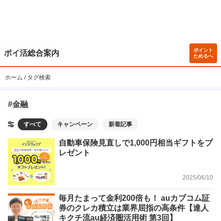
ポイント
ポイ活総合案内
ためるへ
ホーム
タグ検索
#金融
すべて
キャンペーン
新着記事
自動車保険見直しで1,000円相当ギフトをプ
レゼント
2025/06/10
毎月たまって金利200倍も！ auカブコム証
券のクレカ積立は業界屈指の高条件【達人
キクチ流au経済圏活用術 第3回】