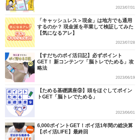
2023/07/31
「キャッシュレス＞現金」は地方でも通用
するのか？ 現金派を卒業して検証してみた
【気になるアレ】
2023/07/28
【すだちのポイ活日記】必ずポイント
GET！ 新コンテンツ「脳トレでためる」攻
略法
2023/06/19
【ためる基礎講座⑨】頭をほぐしてポイン
トGET「脳トレでためる」
2023/06/01
6,000ポイントGET！ポイ活1年間の総決算
【ポイ活LIFE】最終回