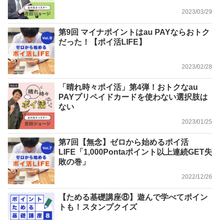
2023/03/29
第9回 マイナポイントはau PAYならおトク
だった！【ポイ活LIFE】
2023/02/28
「晴れ時々ポイ活」第4弾！おトクなau
PAYプリペイドカードを使わない選択肢は
ない
2023/01/25
第7回【無念】ゼロから始めるポイ活
LIFE「1,000Pontaポイント以上連続GET失
敗の巻」
2022/12/26
【ためる基礎講座⑧】遊んで学べてポイン
トも！スタンプクイズ