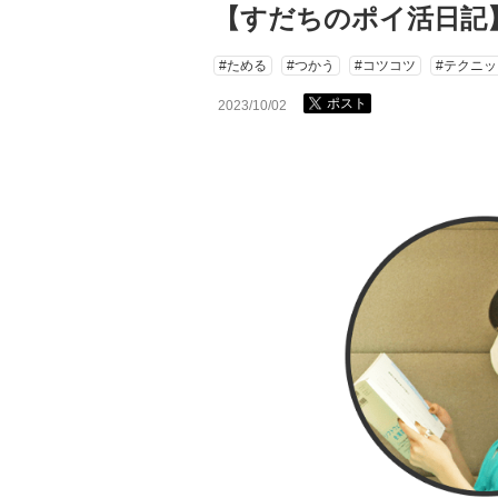
【すだちのポイ活日記
#ためる
#つかう
#コツコツ
#テクニッ
ポスト
2023/10/02