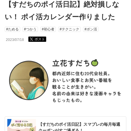
【すだちのポイ活日記】絶対損しな
い！ ポイ活カレンダー作りました
#ためる
#つかう
#初心者
#テクニック
#ポン活
ポスト
2023/07/18
【すだちのポイ活日記】スマプレの毎月毎週
クーポンがすご過ぎる！