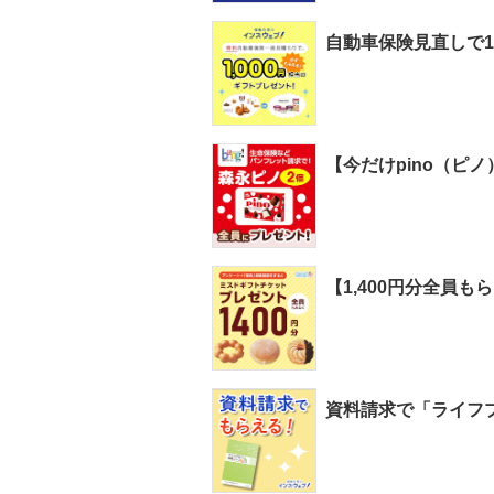
自動車保険見直しで1
【今だけpino（ピ
【1,400円分全員
資料請求で「ライフプ