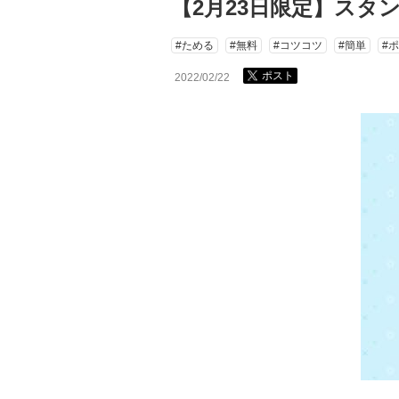
【2月23日限定】スタ
#ためる
#無料
#コツコツ
#簡単
#
ポスト
2022/02/22