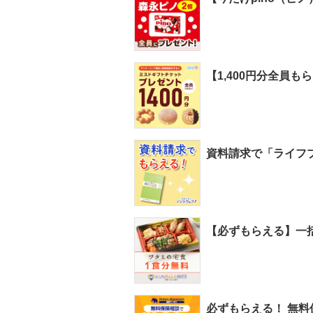
【1,400円分全員
資料請求で「ライフプ
【必ずもらえる】一
必ずもらえる！ 無料