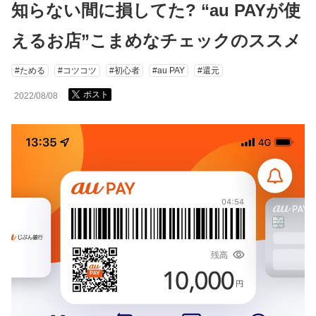
知らない間に損してた? “au PAYが使
えるお店”こまめなチェックのススメ
#ためる
#コツコツ
#初心者
#au PAY
#還元
ポスト
2022/08/08