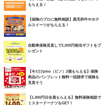
もらえる！
【保険のプロに無料相談】黒毛和牛やホテ
ルスイーツがもらえる！
自動車保険見直しで1,000円相当ギフトをプ
レゼント
【今だけpino（ピノ）2個もらえる】保険
商品のパンフレット無料一括請求で保険を
見直そう
【1,400円分全員もらえる】無料保険相談で
ミスタードーナツをGET！