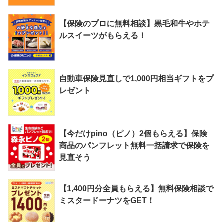
【保険のプロに無料相談】黒毛和牛やホテ
ルスイーツがもらえる！
自動車保険見直しで1,000円相当ギフトをプ
レゼント
【今だけpino（ピノ）2個もらえる】保険
商品のパンフレット無料一括請求で保険を
見直そう
【1,400円分全員もらえる】無料保険相談で
ミスタードーナツをGET！