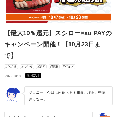
【最大10％還元】スシロー×au PAYの
キャンペーン開催！【10月23日ま
で】
#ためる
#つかう
#還元
#簡単
#グルメ
ポスト
2022/10/07
ジョニー、今日は何食べる？和食、洋食、中華
迷うな～。