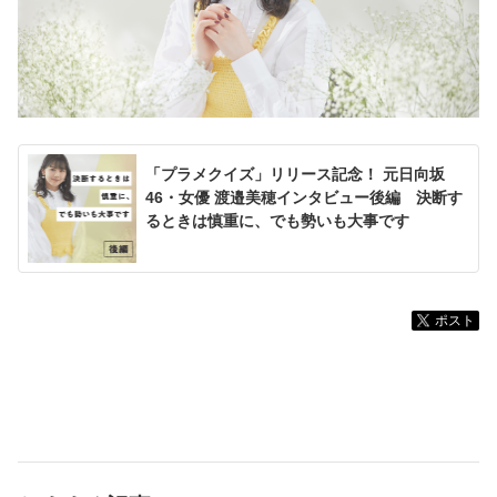
「プラメクイズ」リリース記念！ 元日向坂
46・女優 渡邉美穂インタビュー後編 決断す
るときは慎重に、でも勢いも大事です
ポスト